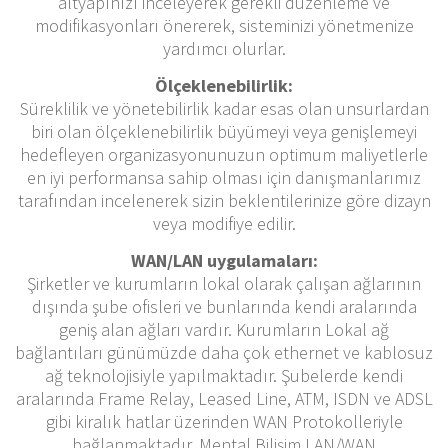
altyapınızı inceleyerek gerekli düzenleme ve
modifikasyonları önererek, sisteminizi yönetmenize
yardımcı olurlar.
Ölçeklenebilirlik:
Süreklilik ve yönetebilirlik kadar esas olan unsurlardan
biri olan ölçeklenebilirlik büyümeyi veya genişlemeyi
hedefleyen organizasyonunuzun optimum maliyetlerle
en iyi performansa sahip olması için danışmanlarımız
tarafından incelenerek sizin beklentilerinize göre dizayn
veya modifiye edilir.
WAN/LAN uygulamaları:
Şirketler ve kurumların lokal olarak çalışan ağlarının
dışında şube ofisleri ve bunlarında kendi aralarında
geniş alan ağları vardır. Kurumların Lokal ağ
bağlantıları günümüzde daha çok ethernet ve kablosuz
ağ teknolojisiyle yapılmaktadır. Şubelerde kendi
aralarında Frame Relay, Leased Line, ATM, ISDN ve ADSL
gibi kiralık hatlar üzerinden WAN Protokolleriyle
bağlanmaktadır. Mental Bilişim LAN/WAN