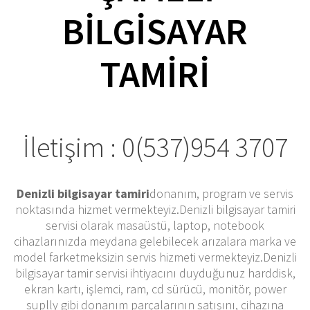
BILGISAYAR
TAMIRI
İletişim : 0(537)954 3707
Denizli bilgisayar tamiri
donanım, program ve servis
noktasında hizmet vermekteyiz.Denizli bilgisayar tamiri
servisi olarak masaüstü, laptop, notebook
cihazlarınızda meydana gelebilecek arızalara marka ve
model farketmeksizin servis hizmeti vermekteyiz.Denizli
bilgisayar tamir servisi ihtiyacını duyduğunuz harddisk,
ekran kartı, işlemci, ram, cd sürücü, monitör, power
suplly gibi donanım parçalarının satışını, cihazına