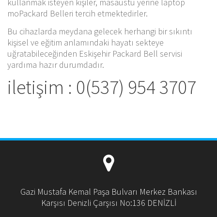
kullanmak isteyen kişiler, masaüstü yerine laptop
moPackard Belleri tercih etmektedirler.
Bu cihazlarda meydana gelecek herhangi bir sıkıntı
kişisel ve eğitim anlamındaki hayatı sekteye
uğratabileceğinden Eskişehir Packard Bell servisi
yardıma hazır durumdadır.
iletişim : 0(537) 954 3707
Gazi Mustafa Kemal Paşa Bulvarı Merkez Bankası
Karşısı Denizli Çarşısı No:136 DENİZLİ