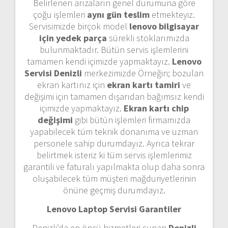
Belirlenen arızaların genel durumuna göre
çoğu işlemleri
aynı gün teslim
etmekteyiz.
Servisimizde birçok model
lenovo bilgisayar
için yedek parça
sürekli stoklarımızda
bulunmaktadır. Bütün servis işlemlerini
tamamen kendi içimizde yapmaktayız.
Lenovo
Servisi Denizli
merkezimizde Örneğin; bozulan
ekran kartınız için
ekran kartı tamiri
ve
değişimi için tamamen dışarıdan bağımsız kendi
içimizde yapmaktayız.
Ekran kartı chip
değişimi
gibi bütün işlemleri firmamızda
yapabilecek tüm teknik donanıma ve uzman
personele sahip durumdayız. Ayrıca tekrar
belirtmek isteriz ki tüm servis işlemlerimiz
garantili ve faturalı yapılmakta olup daha sonra
oluşabilecek tüm müşteri mağduriyetlerinin
önüne geçmiş durumdayız.
Lenovo Laptop Servisi Garantiler
Denizli’da en öncü hizmetleri sunan
Denizli