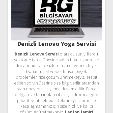
Denizli Lenovo Yoga Servisi
Denizli Lenovo Servisi
olarak uzun yıllardır
sektörde iş tecrübesine sahip teknik kadro ve
donanımımız ile sizlere hizmet vermekteyiz.
Donanımsal ve yazılımsal birçok
problemlerinize çözüm üretmekteyiz. Tespit
edilen sorun üzerine size bilgi verilir ardından
sizin onayınız ile işleme devam edilir. Parça
değişimi ve tamir olan cihaz için duruma göre
garanti verilmektedir. Tekrar aynı sorun ile
karşılaşmamanız için size hızlı ve kalıcı
çözümler üretmekteyiz.
Laptop tamiri