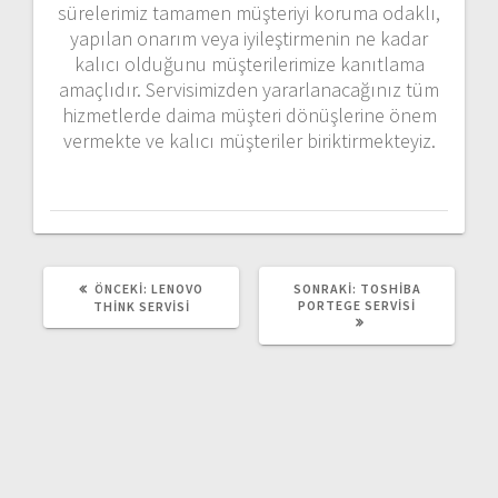
sürelerimiz tamamen müşteriyi koruma odaklı,
yapılan onarım veya iyileştirmenin ne kadar
kalıcı olduğunu müşterilerimize kanıtlama
amaçlıdır. Servisimizden yararlanacağınız tüm
hizmetlerde daima müşteri dönüşlerine önem
vermekte ve kalıcı müşteriler biriktirmekteyiz.
ÖNCEKI
SONRAKI
ÖNCEKI:
LENOVO
SONRAKI:
TOSHIBA
YAZI:
YAZI:
PORTEGE SERVISI
THINK SERVISI