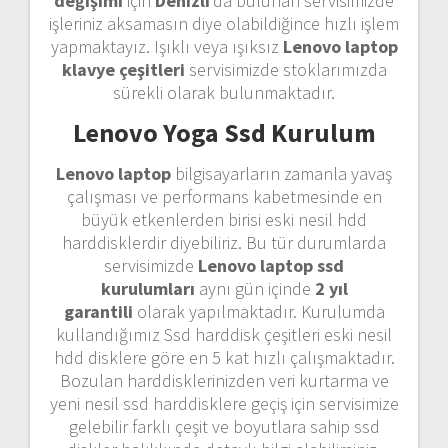
değişimi
için
Denizli
‘da bulunan servisimizde
işleriniz aksamasın diye olabildiğince hızlı işlem
yapmaktayız. Işıklı veya ışıksız
Lenovo laptop
klavye çeşitleri
servisimizde stoklarımızda
sürekli olarak bulunmaktadır.
Lenovo Yoga Ssd Kurulum
Lenovo laptop
bilgisayarların zamanla yavaş
çalışması ve performans kabetmesinde en
büyük etkenlerden birisi eski nesil hdd
harddisklerdir diyebiliriz. Bu tür durumlarda
servisimizde
Lenovo laptop ssd
kurulumları
aynı gün içinde
2 yıl
garantili
olarak yapılmaktadır. Kurulumda
kullandığımız Ssd harddisk çeşitleri eski nesil
hdd disklere göre en 5 kat hızlı çalışmaktadır.
Bozulan harddisklerinizden veri kurtarma ve
yeni nesil ssd harddisklere geçiş için servisimize
gelebilir farklı çeşit ve boyutlara sahip ssd