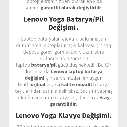
laptop ekranınız yeni olarak en kısa
sürede
garantili olarak değiştirilir
.
Lenovo Yoga Batarya/Pil
Değişimi.
Laptop bataryaları elektrik bulunmayan
durumlarda laptopların açık kalması için sarj
deposu görevi görmektedir. Uzun süre
kullanımlarda zamanla
laptop
batarya/pil
gücü düşmektedir. Bu tür
durumlarda
Lenovo laptop batarya
değişimi
için servisimizden en uygun
fiyatlı
orjinal
veya
a kalite muadil
batarya
çeşitlerinden satın alabilirsiniz. Satışını yapmış
olduğumuz tüm batarya çeşitleri en az
6 ay
garantilidir
.
Lenovo Yoga Klavye Değişimi.
Bütün laptoplarda aslında tüm veri girişlerini