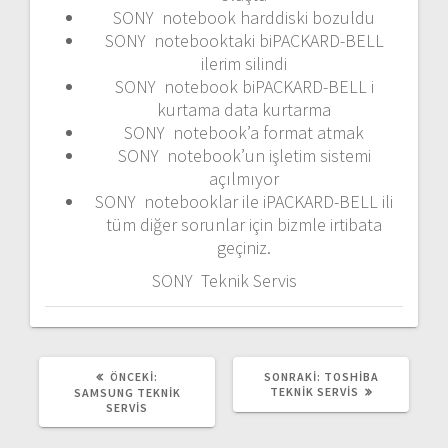
SONY notebook harddiski bozuldu
SONY notebooktaki biPACKARD-BELL
ilerim silindi
SONY notebook biPACKARD-BELL i
kurtama data kurtarma
SONY notebook’a format atmak
SONY notebook’un işletim sistemi
açılmıyor
SONY notebooklar ile iPACKARD-BELL ili
tüm diğer sorunlar için bizmle irtibata
geçiniz.
SONY Teknik Servis
ÖNCEKI
SONRAKI
ÖNCEKI:
SONRAKI:
TOSHIBA
YAZI:
YAZI:
TEKNIK SERVIS
SAMSUNG TEKNIK
SERVIS