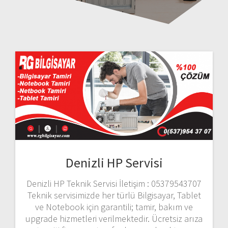
Denizli HP Servisi
Denizli HP Teknik Servisi İletişim : 05379543707
Teknik servisimizde her türlü Bilgisayar, Tablet
ve Notebook için garantili; tamir, bakım ve
upgrade hizmetleri verilmektedir. Ücretsiz arıza