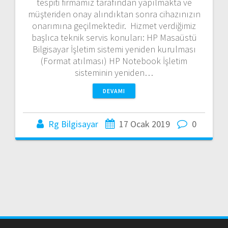
tespiti firmamız tarafından yapılmakta ve
müşteriden onay alındıktan sonra cihazınızın
onarımına geçilmektedir. Hizmet verdiğimiz
başlıca teknik servis konuları: HP Masaüstü
Bilgisayar İşletim sistemi yeniden kurulması
(Format atılması) HP Notebook İşletim
sisteminin yeniden…
DEVAMI
Rg Bilgisayar
17 Ocak 2019
0