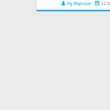
Rg Bilgisayar
12 O