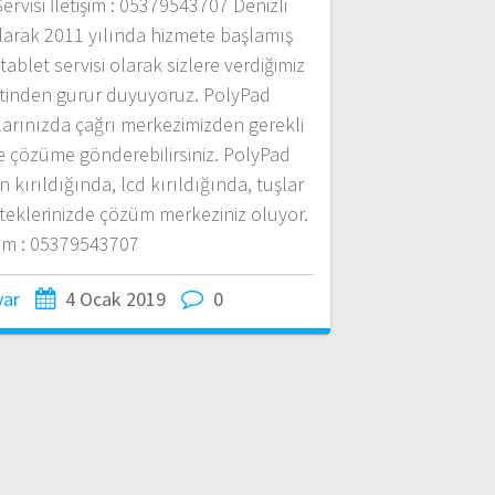
Servisi İletişim : 05379543707 Denizli
olarak 2011 yılında hizmete başlamış
blet servisi olarak sizlere verdiğimiz
inden gurur duyuyoruz. PolyPad
larınızda çağrı merkezimizden gerekli
ile çözüme gönderebilirsiniz. PolyPad
an kırıldığında, lcd kırıldığında, tuşlar
teklerinizde çözüm merkeziniz oluyor.
işim : 05379543707
yar
4 Ocak 2019
0