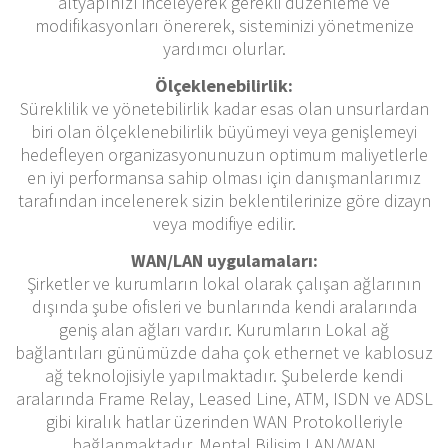
altyapınızı inceleyerek gerekli düzenleme ve
modifikasyonları önererek, sisteminizi yönetmenize
yardımcı olurlar.
Ölçeklenebilirlik:
Süreklilik ve yönetebilirlik kadar esas olan unsurlardan
biri olan ölçeklenebilirlik büyümeyi veya genişlemeyi
hedefleyen organizasyonunuzun optimum maliyetlerle
en iyi performansa sahip olması için danışmanlarımız
tarafından incelenerek sizin beklentilerinize göre dizayn
veya modifiye edilir.
WAN/LAN uygulamaları:
Şirketler ve kurumların lokal olarak çalışan ağlarının
dışında şube ofisleri ve bunlarında kendi aralarında
geniş alan ağları vardır. Kurumların Lokal ağ
bağlantıları günümüzde daha çok ethernet ve kablosuz
ağ teknolojisiyle yapılmaktadır. Şubelerde kendi
aralarında Frame Relay, Leased Line, ATM, ISDN ve ADSL
gibi kiralık hatlar üzerinden WAN Protokolleriyle
bağlanmaktadır. Mental Bilişim LAN/WAN