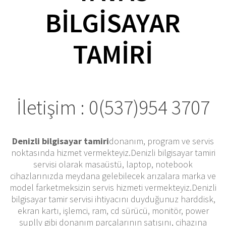
BILGISAYAR
TAMIRI
İletişim : 0(537)954 3707
Denizli bilgisayar tamiri
donanım, program ve servis
noktasında hizmet vermekteyiz.Denizli bilgisayar tamiri
servisi olarak masaüstü, laptop, notebook
cihazlarınızda meydana gelebilecek arızalara marka ve
model farketmeksizin servis hizmeti vermekteyiz.Denizli
bilgisayar tamir servisi ihtiyacını duyduğunuz harddisk,
ekran kartı, işlemci, ram, cd sürücü, monitör, power
suplly gibi donanım parçalarının satışını, cihazına