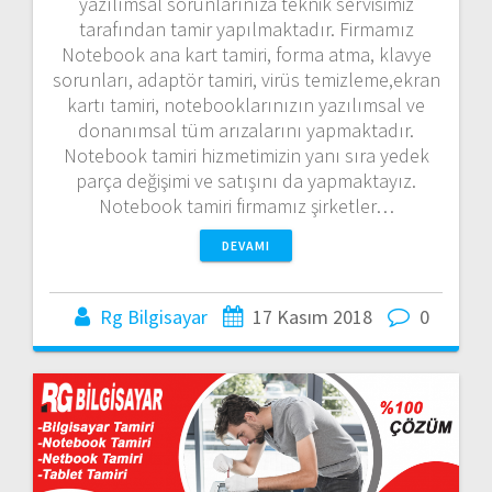
yazılımsal sorunlarınıza teknik servisimiz
tarafından tamir yapılmaktadır. Firmamız
Notebook ana kart tamiri, forma atma, klavye
sorunları, adaptör tamiri, virüs temizleme,ekran
kartı tamiri, notebooklarınızın yazılımsal ve
donanımsal tüm arızalarını yapmaktadır.
Notebook tamiri hizmetimizin yanı sıra yedek
parça değişimi ve satışını da yapmaktayız.
Notebook tamiri firmamız şirketler…
DEVAMI
Rg Bilgisayar
17 Kasım 2018
0