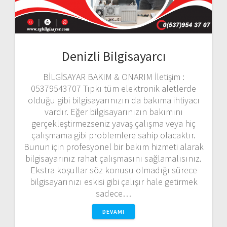
Denizli Bilgisayarcı
BİLGİSAYAR BAKIM & ONARIM İletişim :
05379543707 Tıpkı tüm elektronik aletlerde
olduğu gibi bilgisayarınızın da bakıma ihtiyacı
vardır. Eğer bilgisayarınızın bakımını
gerçekleştirmezseniz yavaş çalışma veya hiç
çalışmama gibi problemlere sahip olacaktır.
Bunun için profesyonel bir bakım hizmeti alarak
bilgisayarınız rahat çalışmasını sağlamalısınız.
Ekstra koşullar söz konusu olmadığı sürece
bilgisayarınızı eskisi gibi çalışır hale getirmek
sadece…
DEVAMI