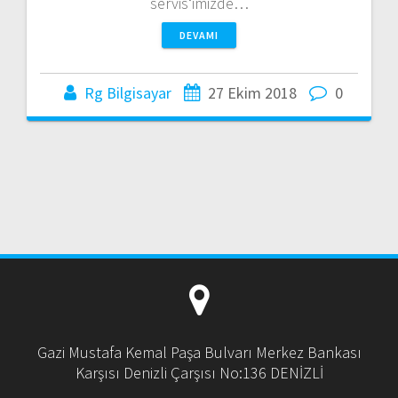
servis‘imizde…
DEVAMI
Rg Bilgisayar
27 Ekim 2018
0
Gazi Mustafa Kemal Paşa Bulvarı Merkez Bankası
Karşısı Denizli Çarşısı No:136 DENİZLİ