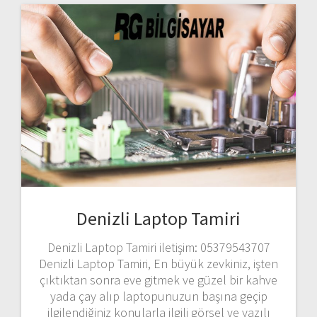
Denizli Laptop Tamiri
Denizli Laptop Tamiri iletişim: 05379543707
Denizli Laptop Tamiri, En büyük zevkiniz, işten
çıktıktan sonra eve gitmek ve güzel bir kahve
yada çay alıp laptopunuzun başına geçip
ilgilendiğiniz konularla ilgili görsel ve yazılı