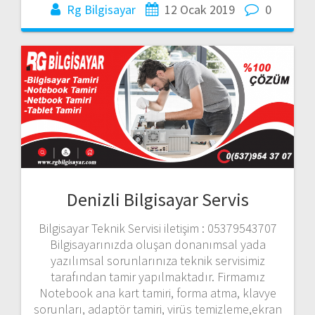
Rg Bilgisayar
12 Ocak 2019
0
Denizli Bilgisayar Servis
Bilgisayar Teknik Servisi iletişim : 05379543707
Bilgisayarınızda oluşan donanımsal yada
yazılımsal sorunlarınıza teknik servisimiz
tarafından tamir yapılmaktadır. Firmamız
Notebook ana kart tamiri, forma atma, klavye
sorunları, adaptör tamiri, virüs temizleme,ekran