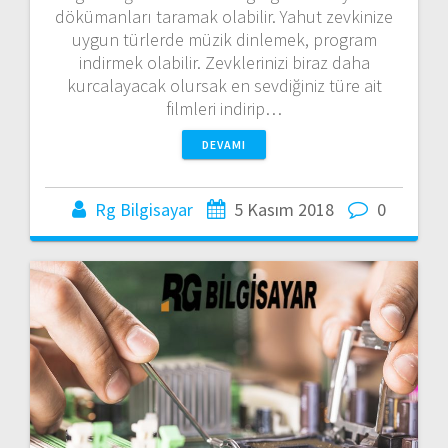
dökümanları taramak olabilir. Yahut zevkinize
uygun türlerde müzik dinlemek, program
indirmek olabilir. Zevklerinizi biraz daha
kurcalayacak olursak en sevdiğiniz türe ait
filmleri indirip…
DEVAMI
Rg Bilgisayar
5 Kasım 2018
0